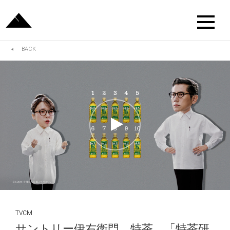
BACK
TVCM
サントリー伊右衛門 特茶 「特茶研