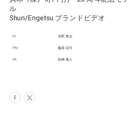
ル
Shun/Engetsu ブランドビデオ
Pr
河野 将太
PM
藤原 征司
PA
松崎 奏人