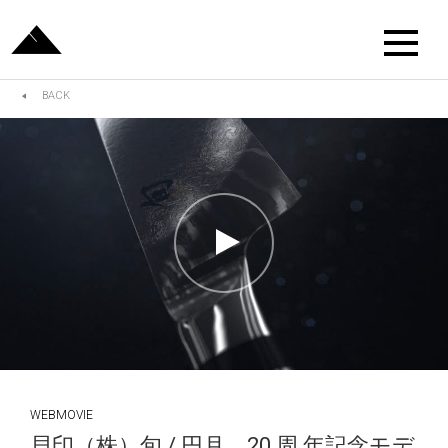
BACK
WEBMOVIE
貝印（株）旬 / 円月 20 周 年記念モデ