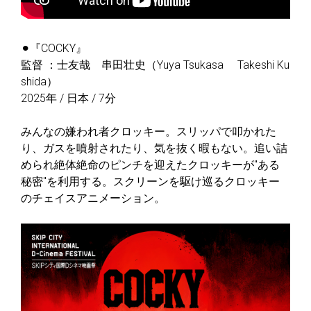
⚫︎『COCKY』
監督 ：士友哉 串田壮史（Yuya Tsukasa Takeshi Ku
shida）
2025年 / 日本 / 7分
みんなの嫌われ者クロッキー。スリッパで叩かれた
り、ガスを噴射されたり、気を抜く暇もない。追い詰
められ絶体絶命のピンチを迎えたクロッキーが"ある
秘密"を利用する。スクリーンを駆け巡るクロッキー
のチェイスアニメーション。