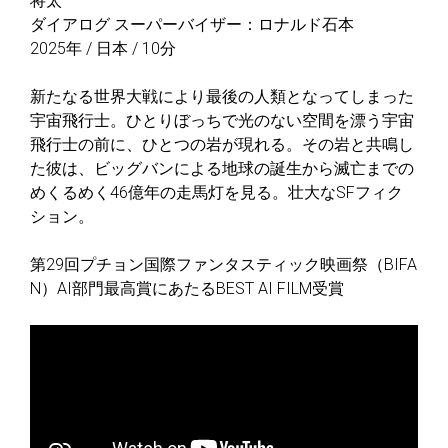
将太
ダイアログ スーパーバイザー：ロナルド⽯本
2025年 / 日本 / 10分
新たなる世界⼤戦により最後の⼈類となってしまった
宇宙⾶⾏⼠。ひとりぼっちで光のない空間を漂う宇宙
⾶⾏⼠の前に、ひとつの岩が現れる。その岩と共鳴し
た彼は、ビッグバンによる地球の誕⽣から滅亡までの
めくるめく46億年の⾛⾺灯を⾒る。壮大なSFフィク
ション。
第29回プチョン国際ファンタスティック映画祭（BIFA
N）AI部門最高賞にあたるBEST AI FILM受賞