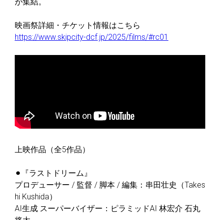
が集結。
映画祭詳細・チケット情報はこちら
https://www.skipcity-dcf.jp/2025/films/#rc01
上映作品（全5作品）
⚫︎『ラストドリーム』
プロデューサー / 監督 / 脚本 / 編集：串⽥壮史（Takes
hi Kushida）
AI⽣成 スーパーバイザー：ピラミッドAI 林宏介 ⽯丸