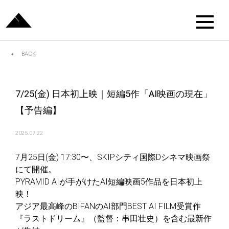
BACK
7/25(金) 日本初上映｜短編5作「AI映画の現在」
【予告編】
2025.07.22
7月25日(金) 17:30〜、SKIPシティ国際Dシネマ映画祭
にて開催。
PYRAMID AIが手がけたAI短編映画5作品を日本初上
映！
アジア最高峰のBIFANのAI部門BEST AI FILM受賞作
『ラストドリーム』（監督：串田壮史）を含む最新作