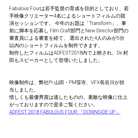
Fabulous Fourは若手監督の育成を目的としており、若
手映像クリエーター4名によるショートフィルムの競
演セッションです。 今年のお題は「Transform」、事
前に脚本を応募し Film Craft部門とNew Director部門の
審査員による審査を経て、 選出された4人のみが5分
以内のショートフィルムを制作できます。
制作したフィルムはADFEST2018内で上映され、Dir.村
田もスピーカーとして登壇いたしました。
映像制作は、弊社Pr.山田・PM窪寺、VFX長谷川が担
当しました。
惜しくも最優秀賞は逃したものの、素敵な映像に仕上
がっておりますので是非ご覧ください。
ADFEST 2018 FABULOUS FOUR 「DOWNSIDE UP」