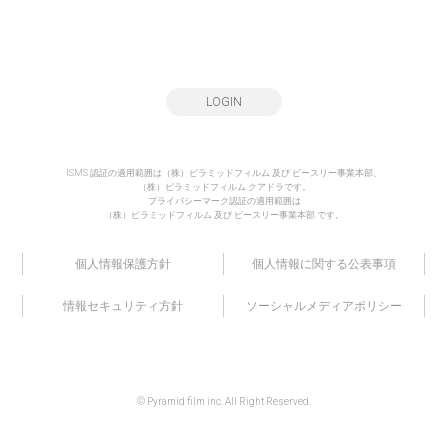
LOGIN
ISMS 認証の適用範囲は（株）ピラミッドフィルム 及び ピースリー事業本部、
（株）ピラミッドフィルム クアドラです。
プライバシーマーク認証の適用範囲は
（株）ピラミッドフィルム 及び ピースリー事業本部 です。
個人情報保護方針
個人情報に関する公表事項
情報セキュリティ方針
ソーシャルメディアポリシー
© Pyramid film inc. All Right Reserved.