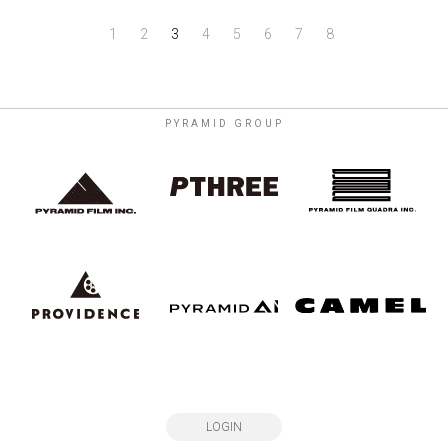
1
2
3
4
5
6
7
8
PYRAMID GROUP
LOGIN