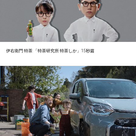
伊右衛門 特茶 「特茶研究所 特茶しか」15秒篇